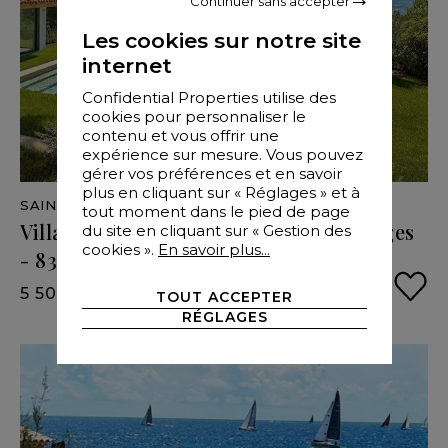
Continuer sans accepter
Les cookies sur notre site
internet
Confidential Properties utilise des
cookies pour personnaliser le
contenu et vous offrir une
expérience sur mesure. Vous pouvez
gérer vos préférences et en savoir
plus en cliquant sur « Réglages » et à
SAINTE-MAXIME
- VAR
- 500 M²
tout moment dans le pied de page
Villa
d’architecte
vue
mer,
proche
plages
du site en cliquant sur « Gestion des
cookies ».
En savoir plus...
-
83120
SAINT-
MAXIME
5 500 000 €
TOUT ACCEPTER
RÉGLAGES