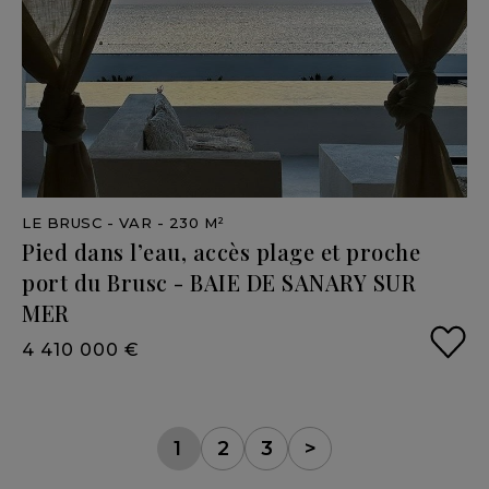
LE BRUSC
- VAR
- 230 M²
Pied
dans
l’eau,
accès
plage
et
proche
port
du
Brusc
-
BAIE
DE
SANARY
SUR
MER
4 410 000 €
1
2
3
>