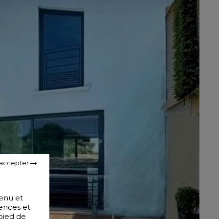
 accepter
tenu et
ences et
pied de