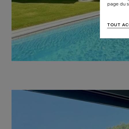
page du si
TOUT AC