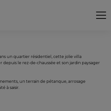
CONTACTEZ L'AGENT
VOIR LES PHOTOS
n quartier résidentiel, cette jolie villa
 depuis le rez-de-chaussée et son jardin paysager
nnements, un terrain de pétanque, arrosage
 à saisir.