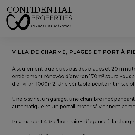
Panneau de gestion des cookies
VILLA
RETOUR |
VENTE |
VILLA - 170 M² - 4 CHA
Sanary-sur-Mer
VILLA DE CHARME, PLAGES ET PORT À PI
À seulement quelques pas des plages et 20 minutes 
entièrement rénovée d’environ 170m² saura vous s
d’environ 1000m2. Une véritable pépite intimiste of
Une piscine, un garage, une chambre indépendante 
automatique et un portail motorisé viennent complét
Prix incluant 4 % d’honoraires d’agence à la charge