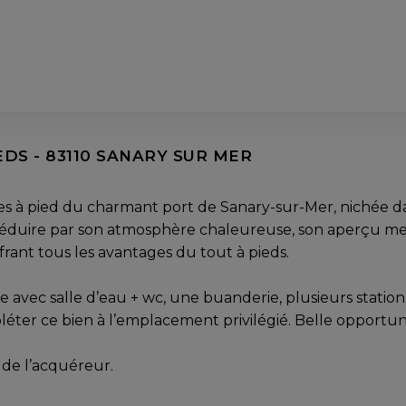
MBRES - SANARY-SUR-MER, VAR
| 1 650 000 €
EDS - 83110 SANARY SUR MER
à pied du charmant port de Sanary-sur-Mer, nichée dans u
éduire par son atmosphère chaleureuse, son aperçu mer
frant tous les avantages du tout à pieds.
avec salle d’eau + wc, une buanderie, plusieurs statio
er ce bien à l’emplacement privilégié. Belle opportunité
 de l’acquéreur.